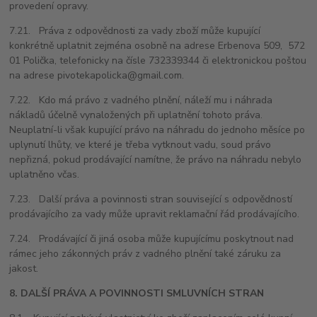
provedení opravy.
7.21. Práva z odpovědnosti za vady zboží může kupující
konkrétně uplatnit zejména osobně na adrese Erbenova 509, 572
01 Polička, telefonicky na čísle 732339344 či elektronickou poštou
na adrese pivotekapolicka@gmail.com.
7.22. Kdo má právo z vadného plnění, náleží mu i náhrada
nákladů účelně vynaložených při uplatnění tohoto práva.
Neuplatní-li však kupující právo na náhradu do jednoho měsíce po
uplynutí lhůty, ve které je třeba vytknout vadu, soud právo
nepřizná, pokud prodávající namítne, že právo na náhradu nebylo
uplatněno včas.
7.23. Další práva a povinnosti stran související s odpovědností
prodávajícího za vady může upravit reklamační řád prodávajícího.
7.24. Prodávající či jiná osoba může kupujícímu poskytnout nad
rámec jeho zákonných práv z vadného plnění také záruku za
jakost.
8. DALŠÍ PRÁVA A POVINNOSTI SMLUVNÍCH STRAN