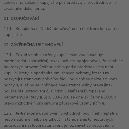
cookies na zařízení kupujícího plní prodávající prostřednictvím
zvláštního dokumentu.
11. DORUČOVÁNÍ
11.1. Kupujícímu může být doručováno na elektronickou adresu
kupujícího.
12. ZÁVĚREČNÁ USTANOVENÍ
12.1. Pokud vztah založený kupní smlouvou obsahuje
mezinárodní (zahraniční) prvek, pak strany sjednávají, že vztah se
řídí českým právem. Volbou práva podle předchozí věty není
kupující, který je spotřebitelem, zbaven ochrany, kterou mu
poskytují ustanovení právního řádu, od nichž se nelze smluvně
odchýlit, a jež by se v případě neexistence volby práva jinak
použila dle ustanovení čl. 6 odst. 1 Nařízení Evropského
parlamentu a Rady (ES) č. 593/2008 ze dne 17. června 2008 o
právu rozhodném pro smluvní závazkové vztahy (Řím I).
12.2. Je-li některé ustanovení obchodních podmínek neplatné
nebo neúčinné, nebo se takovým stane, namísto neplatných
ustanovení nastoupí ustanovení, jehož smysl se neplatnému