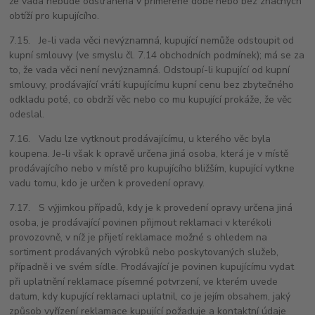
že vada nebude odstraněna v přiměřené době nebo bez značných
obtíží pro kupujícího.
7.15. Je-li vada věci nevýznamná, kupující nemůže odstoupit od
kupní smlouvy (ve smyslu čl. 7.14 obchodních podmínek); má se za
to, že vada věci není nevýznamná. Odstoupí-li kupující od kupní
smlouvy, prodávající vrátí kupujícímu kupní cenu bez zbytečného
odkladu poté, co obdrží věc nebo co mu kupující prokáže, že věc
odeslal.
7.16. Vadu lze vytknout prodávajícímu, u kterého věc byla
koupena. Je-li však k opravě určena jiná osoba, která je v místě
prodávajícího nebo v místě pro kupujícího bližším, kupující vytkne
vadu tomu, kdo je určen k provedení opravy.
7.17. S výjimkou případů, kdy je k provedení opravy určena jiná
osoba, je prodávající povinen přijmout reklamaci v kterékoli
provozovně, v níž je přijetí reklamace možné s ohledem na
sortiment prodávaných výrobků nebo poskytovaných služeb,
případně i ve svém sídle. Prodávající je povinen kupujícímu vydat
při uplatnění reklamace písemné potvrzení, ve kterém uvede
datum, kdy kupující reklamaci uplatnil, co je jejím obsahem, jaký
způsob vyřízení reklamace kupující požaduje a kontaktní údaje