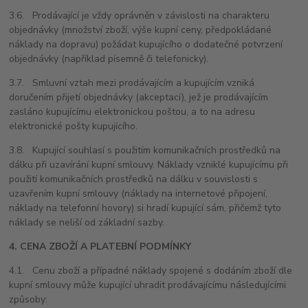
3.6. Prodávající je vždy oprávněn v závislosti na charakteru
objednávky (množství zboží, výše kupní ceny, předpokládané
náklady na dopravu) požádat kupujícího o dodatečné potvrzení
objednávky (například písemně či telefonicky).
3.7. Smluvní vztah mezi prodávajícím a kupujícím vzniká
doručením přijetí objednávky (akceptací), jež je prodávajícím
zasláno kupujícímu elektronickou poštou, a to na adresu
elektronické pošty kupujícího.
3.8. Kupující souhlasí s použitím komunikačních prostředků na
dálku při uzavírání kupní smlouvy. Náklady vzniklé kupujícímu při
použití komunikačních prostředků na dálku v souvislosti s
uzavřením kupní smlouvy (náklady na internetové připojení,
náklady na telefonní hovory) si hradí kupující sám, přičemž tyto
náklady se neliší od základní sazby.
4. CENA ZBOŽÍ A PLATEBNÍ PODMÍNKY
4.1. Cenu zboží a případné náklady spojené s dodáním zboží dle
kupní smlouvy může kupující uhradit prodávajícímu následujícími
způsoby: