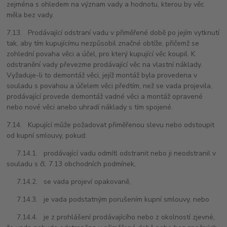
zejména s ohledem na význam vady a hodnotu, kterou by věc
měla bez vady.
7.13. Prodávající odstraní vadu v přiměřené době po jejím vytknutí
tak, aby tím kupujícímu nezpůsobil značné obtíže, přičemž se
zohlední povaha věci a účel, pro který kupující věc koupil. K
odstranění vady převezme prodávající věc na vlastní náklady.
Vyžaduje-li to demontáž věci, jejíž montáž byla provedena v
souladu s povahou a účelem věci předtím, než se vada projevila,
prodávající provede demontáž vadné věci a montáž opravené
nebo nové věci anebo uhradí náklady s tím spojené.
7.14. Kupující může požadovat přiměřenou slevu nebo odstoupit
od kupní smlouvy, pokud:
7.14.1. prodávající vadu odmítl odstranit nebo ji neodstranil v
souladu s čl. 7.13 obchodních podmínek,
7.14.2. se vada projeví opakovaně,
7.14.3. je vada podstatným porušením kupní smlouvy, nebo
7.14.4. je z prohlášení prodávajícího nebo z okolností zjevné,