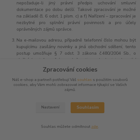
nepožaduje-li jiný právní předpis uchování smluvní
dokumentace po dobu delší. Takové zpracování je možné
na základě čl. 6 odst. 1 písm. c) a f) Nařízení – zpracování je
nezbytné pro splnění právní povinnosti a pro účely
oprávněných zájmů správce.
Na e-mailovou adresu, případně telefonní číslo mohou být
kupujícímu zasílány novinky a jiná obchodní sdělení, tento
postup umožňuje § 7 odst. 3 zákona č.480/2004 Sb., o
službách informační společnosti, pokud jej kupující
neodmítne. Tato sdělení lze kdykoliv jakýmkoliv způsobem –
Zpracování cookies
například zasláním e-mailu nebo proklikem na odkaz
v obchodním sdělení – odhlásit.
Náš e-shop a partneři potřebují Váš
souhlas
s použitím souborů
cookies, aby Vám mohli zobrazovat informace týkající se Vašich
zájmů.
Vaši spokojenost s nákupem zjišťujeme prostřednictvím e-
mailových dotazníků v rámci programu Ověřeno zákazníky,
do něhož je náš e-shop zapojen. Ty vám zasíláme pokaždé,
Souhlasím
Nastavení
když u nás nakoupíte, pokud ve smyslu § 7 odst. 3 zákona č.
480/2004 Sb. o některých službách informační společnosti
jejich zasílání neodmítnete. Zpracování osobních údajů pro
Souhlas můžete odmítnout
zde
.
účely zaslání dotazníků v rámci programu Ověřeno
zákazníky provádíme na základě našeho oprávněného