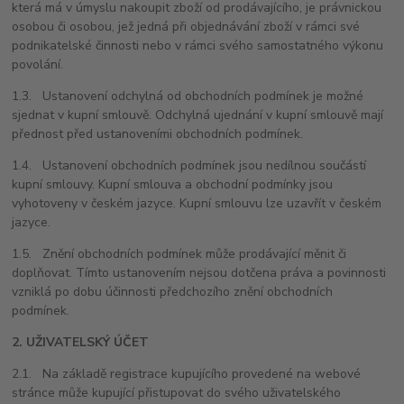
která má v úmyslu nakoupit zboží od prodávajícího, je právnickou
osobou či osobou, jež jedná při objednávání zboží v rámci své
podnikatelské činnosti nebo v rámci svého samostatného výkonu
povolání.
1.3. Ustanovení odchylná od obchodních podmínek je možné
sjednat v kupní smlouvě. Odchylná ujednání v kupní smlouvě mají
přednost před ustanoveními obchodních podmínek.
1.4. Ustanovení obchodních podmínek jsou nedílnou součástí
kupní smlouvy. Kupní smlouva a obchodní podmínky jsou
vyhotoveny v českém jazyce. Kupní smlouvu lze uzavřít v českém
jazyce.
1.5. Znění obchodních podmínek může prodávající měnit či
doplňovat. Tímto ustanovením nejsou dotčena práva a povinnosti
vzniklá po dobu účinnosti předchozího znění obchodních
podmínek.
2. UŽIVATELSKÝ ÚČET
2.1. Na základě registrace kupujícího provedené na webové
stránce může kupující přistupovat do svého uživatelského