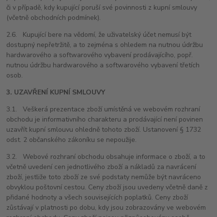
či v případě, kdy kupující poruší své povinnosti z kupní smlouvy
(včetně obchodních podmínek).
2.6. Kupující bere na vědomí, že uživatelský účet nemusí být
dostupný nepřetržitě, a to zejména s ohledem na nutnou údržbu
hardwarového a softwarového vybavení prodávajícího, popř.
nutnou údržbu hardwarového a softwarového vybavení třetích
osob.
3. UZAVŘENÍ KUPNÍ SMLOUVY
3.1. Veškerá prezentace zboží umístěná ve webovém rozhraní
obchodu je informativního charakteru a prodávající není povinen
uzavřít kupní smlouvu ohledně tohoto zboží. Ustanovení § 1732
odst. 2 občanského zákoníku se nepoužije.
3.2. Webové rozhraní obchodu obsahuje informace o zboží, a to
včetně uvedení cen jednotlivého zboží a nákladů za navrácení
zboží, jestliže toto zboží ze své podstaty nemůže být navráceno
obvyklou poštovní cestou. Ceny zboží jsou uvedeny včetně daně z
přidané hodnoty a všech souvisejících poplatků. Ceny zboží
zůstávají v platnosti po dobu, kdy jsou zobrazovány ve webovém