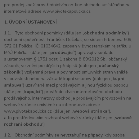
pro prodej zboží prostřednictvím on-line obchodu umístěného na
internetové adrese www.pivotekapolicka.cz
1. ÚVODNÍ USTANOVENÍ
1.1. Tyto obchodní podmínky (dále jen „
obchodní podmínky
“)
obchodní
společnosti František Dočekal, se sídlem Erbenova 509,
572 01 Polička, IČ: 01034642, zapsan v živnostenském rejstříku u
MěÚ Polička
(dále jen „
prodávající
“) upravují v souladu
s ustanovením § 1751 odst. 1 zákona č. 89/2012 Sb., občanský
zákoník, ve znění pozdějších předpisů (dále jen „
občanský
zákoník
“) vzájemná práva a povinnosti smluvních stran vzniklé
v souvislosti nebo na základě kupní smlouvy (dále jen „
kupní
smlouva
“) uzavírané mezi prodávajícím a jinou fyzickou osobou
(dále jen „
kupující
“) prostřednictvím internetového obchodu
prodávajícího. Internetový obchod je prodávajícím provozován na
webové stránce umístěné na internetové adrese
www.pivotekapolicka.cz (dále jen „
webová stránka
“),
a to prostřednictvím rozhraní webové stránky (dále jen „
webové
rozhraní obchodu
“).
1.2. Obchodní podmínky se nevztahují na případy, kdy osoba,