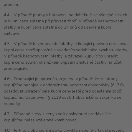
předem.
4.4. V případě platby v hotovosti, na dobírku či ve výdejně zásilek
je kupní cena splatná při převzetí zboží. V případě bezhotovostní
platby je kupní cena splatná do
14 dnů
od uzavření kupní
smlouvy.
4.5. V případě bezhotovostní platby je kupující povinen uhrazovat
kupní cenu zboží společně s uvedením variabilního symbolu platby.
V případě bezhotovostní platby je závazek kupujícího uhradit
kupní cenu splněn okamžikem připsání příslušné částky na účet
prodávajícího.
4.6. Prodávající je oprávněn, zejména v případě, že ze strany
kupujícího nedojde k dodatečnému potvrzení objednávky (čl. 3.6),
požadovat uhrazení celé kupní ceny ještě před odesláním zboží
kupujícímu. Ustanovení § 2119 odst. 1 občanského zákoníku se
nepoužije.
4.7. Případné slevy z ceny zboží poskytnuté prodávajícím
kupujícímu nelze vzájemně kombinovat.
4.8. Je-li to v obchodním styku obvyklé nebo je-li tak stanoveno