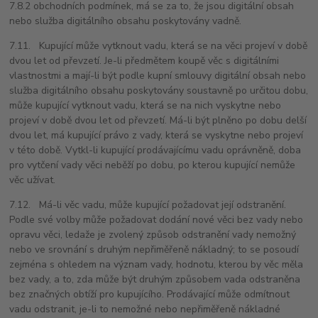
7.8.2 obchodních podmínek, má se za to, že jsou digitální obsah
nebo služba digitálního obsahu poskytovány vadně.
7.11. Kupující může vytknout vadu, která se na věci projeví v době
dvou let od převzetí. Je-li předmětem koupě věc s digitálními
vlastnostmi a mají-li být podle kupní smlouvy digitální obsah nebo
služba digitálního obsahu poskytovány soustavně po určitou dobu,
může kupující vytknout vadu, která se na nich vyskytne nebo
projeví v době dvou let od převzetí. Má-li být plněno po dobu delší
dvou let, má kupující právo z vady, která se vyskytne nebo projeví
v této době. Vytkl-li kupující prodávajícímu vadu oprávněně, doba
pro vytčení vady věci neběží po dobu, po kterou kupující nemůže
věc užívat.
7.12. Má-li věc vadu, může kupující požadovat její odstranění.
Podle své volby může požadovat dodání nové věci bez vady nebo
opravu věci, ledaže je zvolený způsob odstranění vady nemožný
nebo ve srovnání s druhým nepřiměřeně nákladný; to se posoudí
zejména s ohledem na význam vady, hodnotu, kterou by věc měla
bez vady, a to, zda může být druhým způsobem vada odstraněna
bez značných obtíží pro kupujícího. Prodávající může odmítnout
vadu odstranit, je-li to nemožné nebo nepřiměřeně nákladné