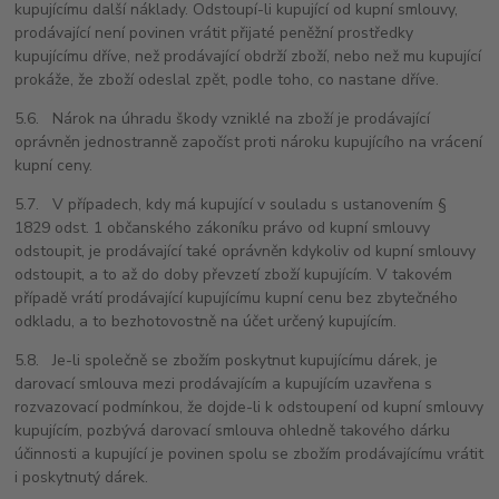
kupujícímu další náklady. Odstoupí-li kupující od kupní smlouvy,
prodávající není povinen vrátit přijaté peněžní prostředky
kupujícímu dříve, než prodávající obdrží zboží, nebo než mu kupující
prokáže, že zboží odeslal zpět, podle toho, co nastane dříve.
5.6. Nárok na úhradu škody vzniklé na zboží je prodávající
oprávněn jednostranně započíst proti nároku kupujícího na vrácení
kupní ceny.
5.7. V případech, kdy má kupující v souladu s ustanovením §
1829 odst. 1 občanského zákoníku právo od kupní smlouvy
odstoupit, je prodávající také oprávněn kdykoliv od kupní smlouvy
odstoupit, a to až do doby převzetí zboží kupujícím. V takovém
případě vrátí prodávající kupujícímu kupní cenu bez zbytečného
odkladu, a to bezhotovostně na účet určený kupujícím.
5.8. Je-li společně se zbožím poskytnut kupujícímu dárek, je
darovací smlouva mezi prodávajícím a kupujícím uzavřena s
rozvazovací podmínkou, že dojde-li k odstoupení od kupní smlouvy
kupujícím, pozbývá darovací smlouva ohledně takového dárku
účinnosti a kupující je povinen spolu se zbožím prodávajícímu vrátit
i poskytnutý dárek.