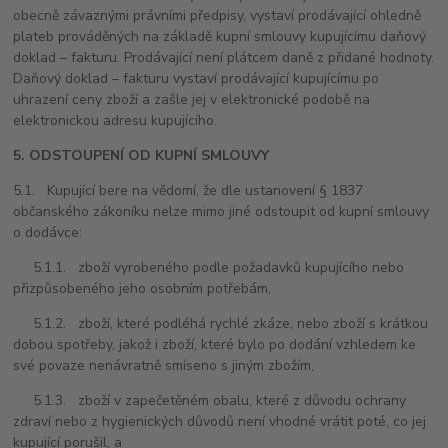
obecně závaznými právními předpisy, vystaví prodávající ohledně
plateb prováděných na základě kupní smlouvy kupujícímu daňový
doklad – fakturu. Prodávající není plátcem daně z přidané hodnoty.
Daňový doklad – fakturu vystaví prodávající kupujícímu po
uhrazení ceny zboží a zašle jej v elektronické podobě na
elektronickou adresu kupujícího.
5. ODSTOUPENÍ OD KUPNÍ SMLOUVY
5.1. Kupující bere na vědomí, že dle ustanovení § 1837
občanského zákoníku nelze mimo jiné odstoupit od kupní smlouvy
o dodávce:
5.1.1. zboží vyrobeného podle požadavků kupujícího nebo
přizpůsobeného jeho osobním potřebám,
5.1.2. zboží, které podléhá rychlé zkáze, nebo zboží s krátkou
dobou spotřeby, jakož i zboží, které bylo po dodání vzhledem ke
své povaze nenávratně smíseno s jiným zbožím,
5.1.3. zboží v zapečetěném obalu, které z důvodu ochrany
zdraví nebo z hygienických důvodů není vhodné vrátit poté, co jej
kupující porušil, a