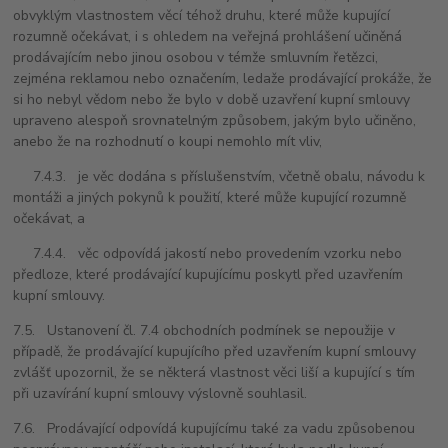
obvyklým vlastnostem věcí téhož druhu, které může kupující
rozumně očekávat, i s ohledem na veřejná prohlášení učiněná
prodávajícím nebo jinou osobou v témže smluvním řetězci,
zejména reklamou nebo označením, ledaže prodávající prokáže, že
si ho nebyl vědom nebo že bylo v době uzavření kupní smlouvy
upraveno alespoň srovnatelným způsobem, jakým bylo učiněno,
anebo že na rozhodnutí o koupi nemohlo mít vliv,
7.4.3. je věc dodána s příslušenstvím, včetně obalu, návodu k
montáži a jiných pokynů k použití, které může kupující rozumně
očekávat, a
7.4.4. věc odpovídá jakostí nebo provedením vzorku nebo
předloze, které prodávající kupujícímu poskytl před uzavřením
kupní smlouvy.
7.5. Ustanovení čl. 7.4 obchodních podmínek se nepoužije v
případě, že prodávající kupujícího před uzavřením kupní smlouvy
zvlášť upozornil, že se některá vlastnost věci liší a kupující s tím
při uzavírání kupní smlouvy výslovně souhlasil.
7.6. Prodávající odpovídá kupujícímu také za vadu způsobenou