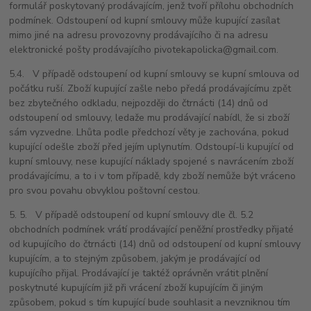
formulář poskytovaný prodávajícím, jenž tvoří přílohu obchodních
podmínek. Odstoupení od kupní smlouvy může kupující zasílat
mimo jiné na adresu provozovny prodávajícího či na adresu
elektronické pošty prodávajícího
pivotekapolicka@gmail.com.
5.4. V případě odstoupení od kupní smlouvy se kupní smlouva od
počátku ruší. Zboží kupující zašle nebo předá prodávajícímu zpět
bez zbytečného odkladu, nejpozději do čtrnácti (14) dnů od
odstoupení od smlouvy, ledaže mu prodávající nabídl, že si zboží
sám vyzvedne. Lhůta podle předchozí věty je zachována, pokud
kupující odešle zboží před jejím uplynutím. Odstoupí-li kupující od
kupní smlouvy, nese kupující náklady spojené s navrácením zboží
prodávajícímu, a to i v tom případě, kdy zboží nemůže být vráceno
pro svou povahu obvyklou poštovní cestou.
5. 5. V případě odstoupení od kupní smlouvy dle čl. 5.2
obchodních podmínek vrátí prodávající peněžní prostředky přijaté
od kupujícího do čtrnácti (14) dnů od odstoupení od kupní smlouvy
kupujícím, a to stejným způsobem, jakým je prodávající od
kupujícího přijal. Prodávající je taktéž oprávněn vrátit plnění
poskytnuté kupujícím již při vrácení zboží kupujícím či jiným
způsobem, pokud s tím kupující bude souhlasit a nevzniknou tím