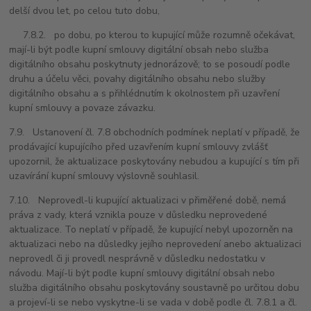
delší dvou let, po celou tuto dobu,
7.8.2. po dobu, po kterou to kupující může rozumně očekávat,
mají-li být podle kupní smlouvy digitální obsah nebo služba
digitálního obsahu poskytnuty jednorázově; to se posoudí podle
druhu a účelu věci, povahy digitálního obsahu nebo služby
digitálního obsahu a s přihlédnutím k okolnostem při uzavření
kupní smlouvy a povaze závazku.
7.9. Ustanovení čl. 7.8 obchodních podmínek neplatí v případě, že
prodávající kupujícího před uzavřením kupní smlouvy zvlášť
upozornil, že aktualizace poskytovány nebudou a kupující s tím při
uzavírání kupní smlouvy výslovně souhlasil.
7.10. Neprovedl-li kupující aktualizaci v přiměřené době, nemá
práva z vady, která vznikla pouze v důsledku neprovedené
aktualizace. To neplatí v případě, že kupující nebyl upozorněn na
aktualizaci nebo na důsledky jejího neprovedení anebo aktualizaci
neprovedl či ji provedl nesprávně v důsledku nedostatku v
návodu. Mají-li být podle kupní smlouvy digitální obsah nebo
služba digitálního obsahu poskytovány soustavně po určitou dobu
a projeví-li se nebo vyskytne-li se vada v době podle čl. 7.8.1 a čl.