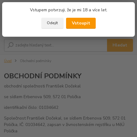
+420 732 339 344
Po-Pá, 8-17 hod.
Vstupem potvrzuji, že je mi 18 a více let.
Vstoupit
Odejít
Menu
Hledat
Úvod
Obchodní podmínky
OBCHODNÍ PODMÍNKY
obchodní spole
čnosti František Dočekal
se sídlem Erbenova 509, 572 01 Polička
identifikační číslo: 01034642
Společnost František Dočekal, se sídlem Erbenova 509, 572 01
Polička, IČ: 01034642, zapsan v živnostenském rejstříku u MěÚ
Polička