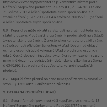
http://www.evropskyspotrebitel.cz je kontaktním místem podle
Nařízení Evropského parlamentu a Rady (EU) č. 524/2013 ze dne
21. května 2013 o řešení spotřebitelských sporů on-line a o
změně nařízení (ES) č. 2006/2004 a směrnice 2009/22/ES (nařízení
o řešení spotřebitelských sporů on-line).
8.6. Kupující se může obrátit se stížností na orgán dohledu nebo
státního dozoru. Prodávající je oprávněn k prodeji zboží na základě
živnostenského oprávnění. Živnostenskou kontrolu provádí v rámci
své působnosti příslušný živnostenský úřad. Dozor nad oblastí
ochrany osobních údajů vykonává Úřad pro ochranu osobních
údajů. Česká obchodní inspekce vykonává ve vymezeném rozsahu
mimo jiné dozor nad dodržováním občanského zákoníku a zákona
č. 634/1992 Sb., o ochraně spotřebitele, ve znění pozdějších
předpisů.
8.7. Kupující tímto přebírá na sebe nebezpečí změny okolností ve
smyslu § 1765 odst. 2 občanského zákoníku.
9. OCHRANA OSOBNÍCH ÚDAJŮ
9.1. Svou informační povinnost vůči kupujícímu ve smyslu čl. 13
Nařízení Evropského parlamentu a Rady 2016/679 o ochraně