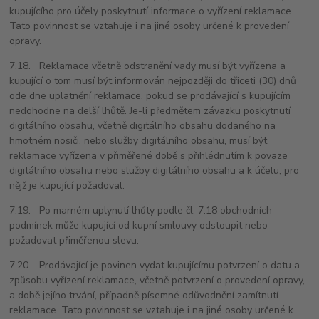
kupujícího pro účely poskytnutí informace o vyřízení reklamace.
Tato povinnost se vztahuje i na jiné osoby určené k provedení
opravy.
7.18. Reklamace včetně odstranění vady musí být vyřízena a
kupující o tom musí být informován nejpozději do třiceti (30) dnů
ode dne uplatnění reklamace, pokud se prodávající s kupujícím
nedohodne na delší lhůtě. Je-li předmětem závazku poskytnutí
digitálního obsahu, včetně digitálního obsahu dodaného na
hmotném nosiči, nebo služby digitálního obsahu, musí být
reklamace vyřízena v přiměřené době s přihlédnutím k povaze
digitálního obsahu nebo služby digitálního obsahu a k účelu, pro
nějž je kupující požadoval.
7.19. Po marném uplynutí lhůty podle čl. 7.18 obchodních
podmínek může kupující od kupní smlouvy odstoupit nebo
požadovat přiměřenou slevu.
7.20. Prodávající je povinen vydat kupujícímu potvrzení o datu a
způsobu vyřízení reklamace, včetně potvrzení o provedení opravy,
a době jejího trvání, případně písemné odůvodnění zamítnutí
reklamace. Tato povinnost se vztahuje i na jiné osoby určené k