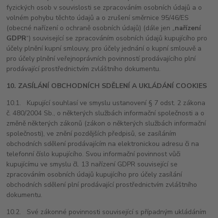
fyzických osob v souvislosti se zpracováním osobních údajů a o
volném pohybu těchto údajů a o zrušení směrnice 95/46/ES
(obecné nařízení o ochraně osobních údajů) (dále jen „
nařízení
GDPR
“) související se zpracováním osobních údajů kupujícího pro
účely plnění kupní smlouvy, pro účely jednání o kupní smlouvě a
pro účely plnění veřejnoprávních povinností prodávajícího plní
prodávající prostřednictvím zvláštního dokumentu.
10. ZASÍLÁNÍ OBCHODNÍCH SDĚLENÍ A UKLÁDÁNÍ COOKIES
10.1. Kupující souhlasí ve smyslu ustanovení § 7 odst. 2 zákona
č. 480/2004 Sb., o některých službách informační společnosti a o
změně některých zákonů (zákon o některých službách informační
společnosti), ve znění pozdějších předpisů, se zasíláním
obchodních sdělení prodávajícím na elektronickou adresu či na
telefonní číslo kupujícího. Svou informační povinnost vůči
kupujícímu ve smyslu čl. 13 nařízení GDPR související se
zpracováním osobních údajů kupujícího pro účely zasílání
obchodních sdělení plní prodávající prostřednictvím zvláštního
dokumentu.
10.2. Své zákonné povinnosti související s případným ukládáním