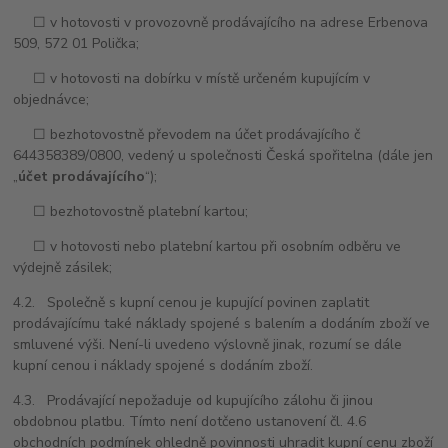
☐ v hotovosti v provozovně prodávajícího na adrese
Erbenova
509, 572 01 Polička;
☐ v hotovosti na dobírku v místě určeném kupujícím v
objednávce;
☐ bezhotovostně převodem na účet p
rodávajícího č
644358389/0800, vedený u společnosti Česká spořitelna (dále jen
„
účet prodávajícího
“);
☐ bezhotovostně platební kartou;
☐ v hotovosti nebo platební kartou při osobním odběru ve
výdejně zásilek;
4.2. Společně s kupní cenou je kupující povinen zaplatit
prodávajícímu také náklady spojené s balením a dodáním zboží ve
smluvené výši. Není-li uvedeno výslovně jinak, rozumí se dále
kupní cenou i náklady spojené s dodáním zboží.
4.3. Prodávající nepožaduje od kupujícího zálohu či jinou
obdobnou platbu. Tímto není dotčeno ustanovení čl. 4.6
obchodních podmínek ohledně povinnosti uhradit kupní cenu zboží