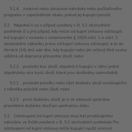
5.1.4. zvukové nebo obrazové nahrávky nebo počítačového
programu v zapečetěném obalu, pokud jej kupující porušil.
5.2. Nejedná-li se o případ uvedený v čl. 5.1 obchodních
podmínek či o jiný případ, kdy nelze od kupní smlouvy odstoupit,
má kupující v souladu s ustanovením § 1829 odst. 1 a odst. 2
občanského zákoníku právo od kupní smlouvy odstoupit, a to do
čtrnácti (14) dnů ode dne, kdy kupující nebo jím určená třetí osoba
odlišná od dopravce převezme zboží, nebo:
5.2.1. poslední kus zboží, objedná-li kupující v rámci jedné
objednávky více kusů zboží, které jsou dodávány samostatně,
5.2.2. poslední položku nebo část dodávky zboží sestávajícího
z několika položek nebo částí, nebo
5.2.3. první dodávku zboží, je-li ve smlouvě ujednána
pravidelná dodávka zboží po ujednanou dobu.
5.3. Odstoupení od kupní smlouvy musí být prodávajícímu
odesláno ve lhůtě uvedené v čl. 5.2 obchodních podmínek Pro
odstoupení od kupní smlouvy může kupující využit vzorový