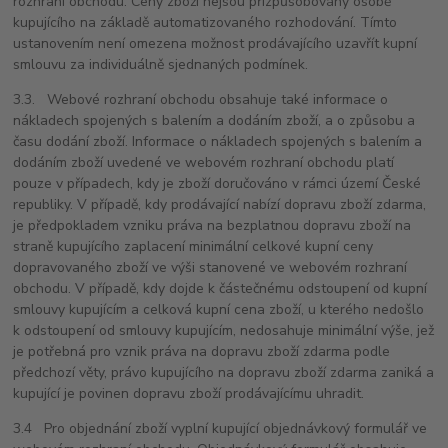
rozhraní obchodu. Ceny zboží nejsou přizpůsobovány osobě
kupujícího na základě automatizovaného rozhodování. Tímto
ustanovením není omezena možnost prodávajícího uzavřít kupní
smlouvu za individuálně sjednaných podmínek.
3.3. Webové rozhraní obchodu obsahuje také informace o
nákladech spojených s balením a dodáním zboží, a o způsobu a
času dodání zboží. Informace o nákladech spojených s balením a
dodáním zboží uvedené ve webovém rozhraní obchodu platí
pouze v případech, kdy je zboží doručováno v rámci území České
republiky. V případě, kdy prodávající nabízí dopravu zboží zdarma,
je předpokladem vzniku práva na bezplatnou dopravu zboží na
straně kupujícího zaplacení minimální celkové kupní ceny
dopravovaného zboží ve výši stanovené ve webovém rozhraní
obchodu. V případě, kdy dojde k částečnému odstoupení od kupní
smlouvy kupujícím a celková kupní cena zboží, u kterého nedošlo
k odstoupení od smlouvy kupujícím, nedosahuje minimální výše, jež
je potřebná pro vznik práva na dopravu zboží zdarma podle
předchozí věty, právo kupujícího na dopravu zboží zdarma zaniká a
kupující je povinen dopravu zboží prodávajícímu uhradit.
3.4 Pro objednání zboží vyplní kupující objednávkový formulář ve