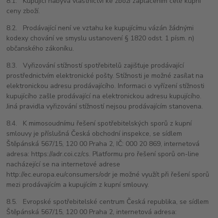
8.1. Kupující nabývá vlastnictví ke zboží zaplacením celé kupní
ceny zboží.
8.2. Prodávající není ve vztahu ke kupujícímu vázán žádnými
kodexy chování ve smyslu ustanovení § 1820 odst. 1 písm. n)
občanského zákoníku.
8.3. Vyřizování stížností spotřebitelů zajišťuje prodávající
prostřednictvím elektronické pošty. Stížnosti je možné zasílat na
elektronickou adresu prodávajícího. Informaci o vyřízení stížnosti
kupujícího zašle prodávající na elektronickou adresu kupujícího.
Jiná pravidla vyřizování stížností nejsou prodávajícím stanovena.
8.4. K mimosoudnímu řešení spotřebitelských sporů z kupní
smlouvy je příslušná Česká obchodní inspekce, se sídlem
Štěpánská 567/15, 120 00 Praha 2, IČ: 000 20 869, internetová
adresa: https://adr.coi.cz/cs. Platformu pro řešení sporů on-line
nacházející se na internetové adrese
http://ec.europa.eu/consumers/odr je možné využít při řešení sporů
mezi prodávajícím a kupujícím z kupní smlouvy.
8.5. Evropské spotřebitelské centrum Česká republika, se sídlem
Štěpánská 567/15, 120 00 Praha 2, internetová adresa: