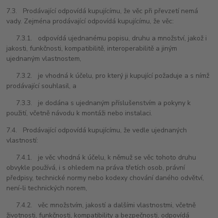
7.3. Prodávající odpovídá kupujícímu, že věc při převzetí nemá
vady. Zejména prodávající odpovídá kupujícímu, že věc:
7.3.1. odpovídá ujednanému popisu, druhu a množství, jakož i
jakosti, funkčnosti, kompatibilitě, interoperabilitě a jiným
ujednaným vlastnostem,
7.3.2. je vhodná k účelu, pro který ji kupující požaduje a s nímž
prodávající souhlasil, a
7.3.3. je dodána s ujednaným příslušenstvím a pokyny k
použití, včetně návodu k montáži nebo instalaci.
7.4. Prodávající odpovídá kupujícímu, že vedle ujednaných
vlastností:
7.4.1. je věc vhodná k účelu, k němuž se věc tohoto druhu
obvykle používá, i s ohledem na práva třetích osob, právní
předpisy, technické normy nebo kodexy chování daného odvětví,
není-li technických norem,
7.4.2. věc množstvím, jakostí a dalšími vlastnostmi, včetně
životnosti, funkčnosti, kompatibility a bezpečnosti, odpovídá