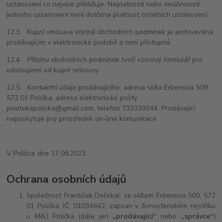
ustanovení co nejvíce přibližuje. Neplatností nebo neúčinností
jednoho ustanovení není dotčena platnost ostatních ustanovení.
12.3. Kupní smlouva včetně obchodních podmínek je archivována
prodávajícím v elektronické podobě a není přístupná.
12.4. Přílohu obchodních podmínek tvoří vzorový formulář pro
odstoupení od kupní smlouvy.
12.5. Kontaktní údaje prodávajícího: adresa sídla Erbenova 509,
572 01 Polička, adresa elektronické pošty
pivotekapolicka@gmail.com, telefon 732339344 Prodávající
neposkytuje jiný prostředek on-line komunikace.
V
Poličce dne 17.08.2023
Ochrana osobních údajů
Společnost František Dočekal, se sídlem Erbenova 509, 572
01 Polička, IČ: 01034642, zapsan v živnostenském rejstříku
u MěÚ Polička
(dále jen
„prodávající“
nebo
„správce“
)