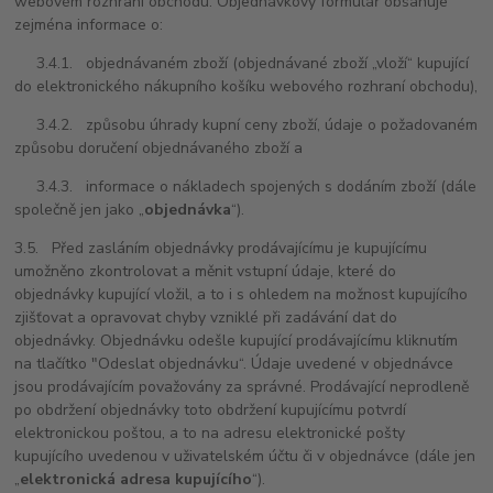
webovém rozhraní obchodu. Objednávkový formulář obsahuje
zejména informace o:
3.4.1. objednávaném zboží (objednávané zboží „vloží“ kupující
do elektronického nákupního košíku webového rozhraní obchodu),
3.4.2. způsobu úhrady kupní ceny zboží, údaje o požadovaném
způsobu doručení objednávaného zboží a
3.4.3. informace o nákladech spojených s dodáním zboží (dále
společně jen jako „
objednávka
“).
3.5. Před zasláním objednávky prodávajícímu je kupujícímu
umožněno zkontrolovat a měnit vstupní údaje, které do
objednávky kupující vložil, a to i s ohledem na možnost kupujícího
zjišťovat a opravovat chyby vzniklé při zadávání dat do
objednávky. Objednávku odešle kupující prodávajícímu kliknutím
na tlačítko "Odeslat objednávku“. Údaje uvedené v objednávce
jsou prodávajícím považovány za správné. Prodávající neprodleně
po obdržení objednávky toto obdržení kupujícímu potvrdí
elektronickou poštou, a to na adresu elektronické pošty
kupujícího uvedenou v uživatelském účtu či v objednávce (dále jen
„
elektronická adresa kupujícího
“).