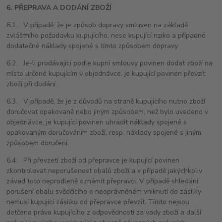
6. PŘEPRAVA A DODÁNÍ ZBOŽÍ
6.1. V případě, že je způsob dopravy smluven na základě
zvláštního požadavku kupujícího, nese kupující riziko a případné
dodatečné náklady spojené s tímto způsobem dopravy.
6.2. Je-li prodávající podle kupní smlouvy povinen dodat zboží na
místo určené kupujícím v objednávce, je kupující povinen převzít
zboží při dodání.
6.3. V případě, že je z důvodů na straně kupujícího nutno zboží
doručovat opakovaně nebo jiným způsobem, než bylo uvedeno v
objednávce, je kupující povinen uhradit náklady spojené s
opakovaným doručováním zboží, resp. náklady spojené s jiným
způsobem doručení.
6.4. Při převzetí zboží od přepravce je kupující povinen
zkontrolovat neporušenost obalů zboží a v případě jakýchkoliv
závad toto neprodleně oznámit přepravci. V případě shledání
porušení obalu svědčícího o neoprávněném vniknutí do zásilky
nemusí kupující zásilku od přepravce převzít. Tímto nejsou
dotčena práva kupujícího z odpovědnosti za vady zboží a další