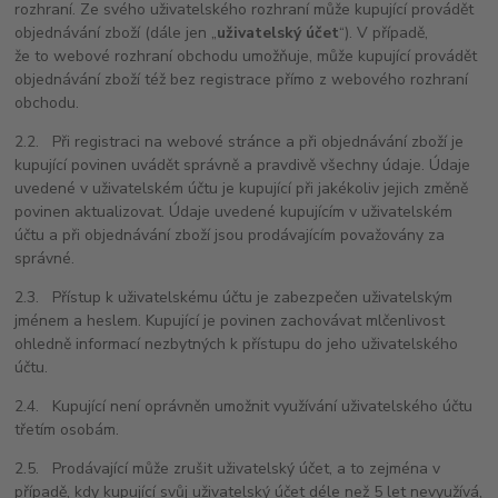
rozhraní. Ze svého uživatelského rozhraní může kupující provádět
objednávání zboží (dále jen „
uživatelský účet
“). V případě,
že to webové rozhraní obchodu umožňuje, může kupující provádět
objednávání zboží též bez registrace přímo z webového rozhraní
obchodu.
2.2. Při registraci na webové stránce a při objednávání zboží je
kupující povinen uvádět správně a pravdivě všechny údaje. Údaje
uvedené v uživatelském účtu je kupující při jakékoliv jejich změně
povinen aktualizovat. Údaje uvedené kupujícím v uživatelském
účtu a při objednávání zboží jsou prodávajícím považovány za
správné.
2.3. Přístup k uživatelskému účtu je zabezpečen uživatelským
jménem a heslem. Kupující je povinen zachovávat mlčenlivost
ohledně informací nezbytných k přístupu do jeho uživatelského
účtu.
2.4. Kupující není oprávněn umožnit využívání uživatelského účtu
třetím osobám.
2.5. Prodávající může zrušit uživatelský účet, a to zejména v
případě, kdy kupující svůj uživatelský účet déle než
5 let nevyuž
ívá,