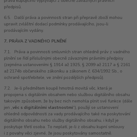
práva kupujícího vyplývající z obecně závazných právních
předpisů.
6.5. Další práva a povinnosti stran při přepravě zboží mohou
upravit zvláštní dodací podmínky prodávajícího, jsou-li
prodávajícím vydány.
7. PRÁVA Z VADNÉHO PLNĚNÍ
7.1. Práva a povinnosti smluvních stran ohledně práv z vadného
plnění se řídí příslušnými obecně závaznými právními předpisy
(zejména ustanoveními § 1914 až 1925, § 2099 až 2117 a § 2161
až 2174b občanského zákoníku a zákonem č. 634/1992 Sb., o
ochraně spotřebitele, ve znění pozdějších předpisů).
7.2. Je-li předmětem koupě hmotná movitá věc, která je
propojena s digitálním obsahem nebo službou digitálního obsahu
takovým způsobem, že by bez nich nemohla plnit své funkce (dále
jen „
věc s digitálními vlastnostmi
“), použijí se ustanovení
ohledně odpovědnosti za vady prodávajícího také na poskytování
digitálního obsahu nebo služby digitálního obsahu, i když je
poskytuje třetí osoba. To neplatí, je-li z obsahu kupní smlouvy
i z povahy věci zjevné, že jsou poskytovány samostatně.