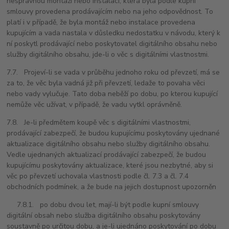
nesprávnou montáží nebo instalací, která byla podle kupní
smlouvy provedena prodávajícím nebo na jeho odpovědnost. To
platí i v případě, že byla montáž nebo instalace provedena
kupujícím a vada nastala v důsledku nedostatku v návodu, který k
ní poskytl prodávající nebo poskytovatel digitálního obsahu nebo
služby digitálního obsahu, jde-li o věc s digitálními vlastnostmi.
7.7. Projeví-li se vada v průběhu jednoho roku od převzetí, má se
za to, že věc byla vadná již při převzetí, ledaže to povaha věci
nebo vady vylučuje. Tato doba neběží po dobu, po kterou kupující
nemůže věc užívat, v případě, že vadu vytkl oprávněně.
7.8. Je-li předmětem koupě věc s digitálními vlastnostmi,
prodávající zabezpečí, že budou kupujícímu poskytovány ujednané
aktualizace digitálního obsahu nebo služby digitálního obsahu.
Vedle ujednaných aktualizací prodávající zabezpečí, že budou
kupujícímu poskytovány aktualizace, které jsou nezbytné, aby si
věc po převzetí uchovala vlastnosti podle čl. 7.3 a čl. 7.4
obchodních podmínek, a že bude na jejich dostupnost upozorněn
7.8.1. po dobu dvou let, mají-li být podle kupní smlouvy
digitální obsah nebo služba digitálního obsahu poskytovány
soustavně po určitou dobu, a je-li ujednáno poskytování po dobu